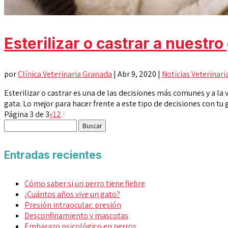
Esterilizar o castrar a nuestro
por
Clínica Veterinaria Granada
|
Abr 9, 2020
|
Noticias Veterinari
Esterilizar o castrar es una de las decisiones más comunes y a l
gata. Lo mejor para hacer frente a este tipo de decisiones con tu ga
Página 3 de 3
«
1
2
3
Buscar:
Entradas recientes
Cómo saber si un perro tiene fiebre
¿Cuántos años vive un gato?
Presión intraocular: presión
Desconfinamiento y mascotas
Embarazo psicológico en perros