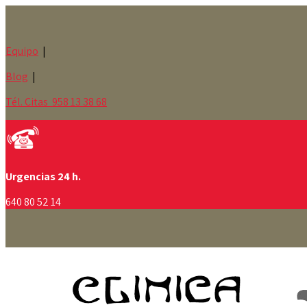
Equipo
|
Blog
|
Tél. Citas 958 13 38 68
Urgencias 24 h.
640 80 52 14