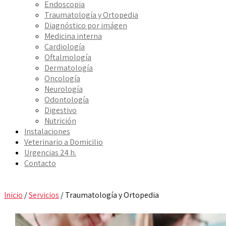
Endoscopia
Traumatología y Ortopedia
Diagnóstico por imágen
Medicina interna
Cardiología
Oftalmología
Dermatología
Oncología
Neurología
Odontología
Digestivo
Nutrición
Instalaciones
Veterinario a Domicilio
Urgencias 24 h.
Contacto
Inicio
/
Servicios
/
Traumatología y Ortopedia