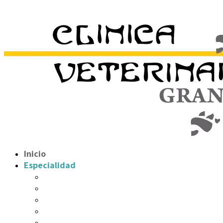
Inicio
Especialidad
Hospitalización/UCI
Cirugía
Endoscopia
Traumatología y Ortopedia
Diagnóstico por imágen