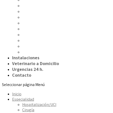
Medicina interna
Cardiología
Oftalmología
Dermatología
Oncología
Neurología
Odontología
Digestivo
Nutrición
Instalaciones
Veterinario a Domicilio
Urgencias 24 h.
Contacto
Seleccionar página
Menú
Inicio
Especialidad
Hospitalización/UCI
Cirugía