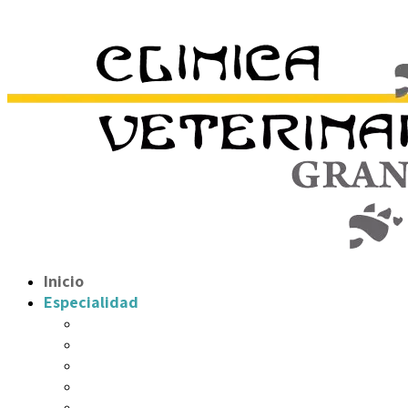
Inicio
Especialidad
Hospitalización/UCI
Cirugía
Endoscopia
Traumatología y Ortopedia
Diagnóstico por imágen