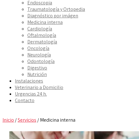
Endoscopia
Traumatología y Ortopedia
Diagnóstico por imágen
Medicina interna
Cardiología
Oftalmología
Dermatología
Oncología
Neurología
Odontología
Digestivo
Nutrición
Instalaciones
Veterinario a Domicilio
Urgencias 24 h.
Contacto
Inicio
/
Servicios
/
Medicina interna