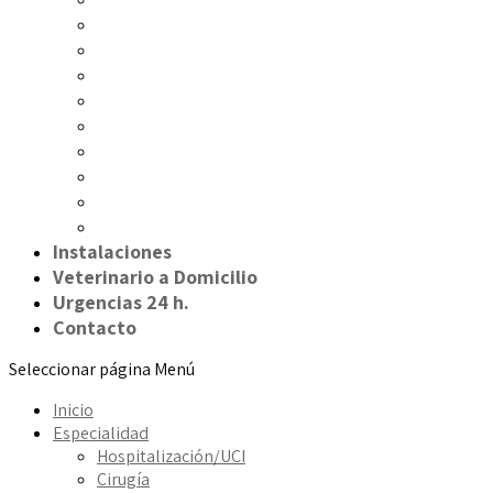
Medicina interna
Cardiología
Oftalmología
Dermatología
Oncología
Neurología
Odontología
Digestivo
Nutrición
Instalaciones
Veterinario a Domicilio
Urgencias 24 h.
Contacto
Seleccionar página
Menú
Inicio
Especialidad
Hospitalización/UCI
Cirugía