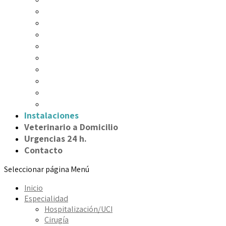
Medicina interna
Cardiología
Oftalmología
Dermatología
Oncología
Neurología
Odontología
Digestivo
Nutrición
Instalaciones
Veterinario a Domicilio
Urgencias 24 h.
Contacto
Seleccionar página
Menú
Inicio
Especialidad
Hospitalización/UCI
Cirugía