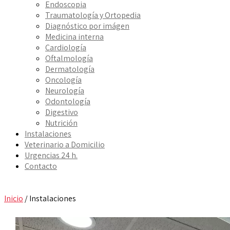
Endoscopia
Traumatología y Ortopedia
Diagnóstico por imágen
Medicina interna
Cardiología
Oftalmología
Dermatología
Oncología
Neurología
Odontología
Digestivo
Nutrición
Instalaciones
Veterinario a Domicilio
Urgencias 24 h.
Contacto
Inicio
/
Instalaciones