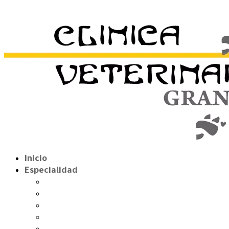
Inicio
Especialidad
Hospitalización/UCI
Cirugía
Endoscopia
Traumatología y Ortopedia
Diagnóstico por imágen